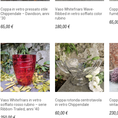
Coppa in vetro pressato stile
Vaso Whitefriars Wave-
Coppa
Chippendale – Davidson, anni
Ribbed in vetro soffiato color
fumè 
’30
rubino
65,0
65,00 €
180,00 €
Vaso Whitefriars in vetro
Coppa rotonda centrotavola
Coppa
soffiato rosso rubino – serie
in vetro Chippendale
vinta
Ribbon-Trailed, anni ’40
60,00 €
230,
250,00 €