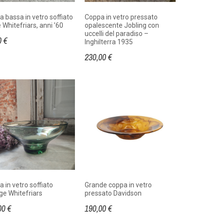
 bassa in vetro soffiato
Coppa in vetro pressato
Whitefriars, anni ’60
opalescente Jobling con
uccelli del paradiso –
0 €
Inghilterra 1935
230,00 €
 in vetro soffiato
Grande coppa in vetro
ge Whitefriars
pressato Davidson
00 €
190,00 €