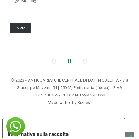
INVIA
© 2023 - ANTIQUARIATO IL CENTRALE DI DATI NICOLETTA - Via
Giuseppe Mazzini, 54 | 55045, Pietrasanta (Lucca) - P.IVA
01776400465 - CF DTANLT59M67L833K
Made with ♥ by
Biznes
.
Le tue preferenze relative alla privacy
Informativa sulla raccolta