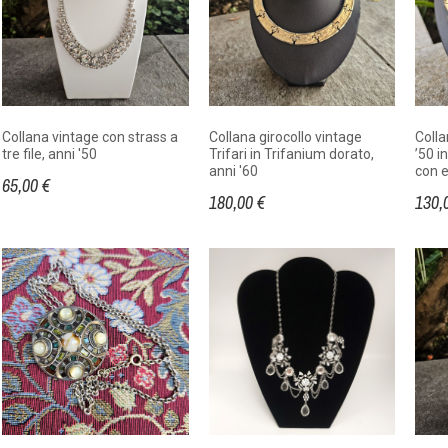
Collana vintage con strass a
Collana girocollo vintage
Colla
tre file, anni '50
Trifari in Trifanium dorato,
’50 i
anni '60
con 
65,00 €
180,00 €
130,