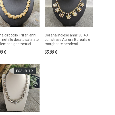
na girocollo Trifari anni
Collana inglese anni ’30-40
n metallo dorato satinato
con strass Aurora Borealis e
elementi geometrici
margherite pendenti
00 €
65,00 €
ESAURITO